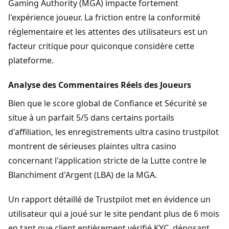
Gaming Authority (MGA) impacte fortement
l'expérience joueur. La friction entre la conformité
réglementaire et les attentes des utilisateurs est un
facteur critique pour quiconque considère cette
plateforme.
Analyse des Commentaires Réels des Joueurs
Bien que le score global de Confiance et Sécurité se
situe à un parfait 5/5 dans certains portails
d'affiliation, les enregistrements ultra casino trustpilot
montrent de sérieuses plaintes ultra casino
concernant l'application stricte de la Lutte contre le
Blanchiment d'Argent (LBA) de la MGA.
Un rapport détaillé de Trustpilot met en évidence un
utilisateur qui a joué sur le site pendant plus de 6 mois
en tant que client entièrement vérifié KYC, déposant