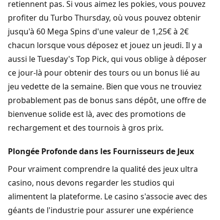
retiennent pas. Si vous aimez les pokies, vous pouvez
profiter du Turbo Thursday, où vous pouvez obtenir
jusqu'à 60 Mega Spins d'une valeur de 1,25€ à 2€
chacun lorsque vous déposez et jouez un jeudi. Il y a
aussi le Tuesday's Top Pick, qui vous oblige à déposer
ce jour-là pour obtenir des tours ou un bonus lié au
jeu vedette de la semaine. Bien que vous ne trouviez
probablement pas de bonus sans dépôt, une offre de
bienvenue solide est là, avec des promotions de
rechargement et des tournois à gros prix.
Plongée Profonde dans les Fournisseurs de Jeux
Pour vraiment comprendre la qualité des jeux ultra
casino, nous devons regarder les studios qui
alimentent la plateforme. Le casino s'associe avec des
géants de l'industrie pour assurer une expérience