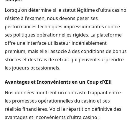
Lorsqu'on détermine si le statut légitime d'ultra casino
résiste à l'examen, nous devons peser ses
performances techniques impressionnantes contre
ses politiques opérationnelles rigides. La plateforme
offre une interface utilisateur indéniablement
premium, mais elle l'associe à des conditions de bonus
strictes et des frais de retrait qui peuvent surprendre
les joueurs occasionnels.
Avantages et Inconvénients en un Coup d'Œil
Nos données montrent un contraste frappant entre
les promesses opérationnelles du casino et ses
réalités financières. Voici la répartition définitive des
avantages et inconvénients d'ultra casino :