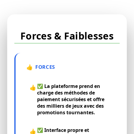
Forces & Faiblesses
👍
FORCES
✅ La plateforme prend en
👍
charge des méthodes de
paiement sécurisées et offre
des milliers de jeux avec des
promotions tournantes.
✅ Interface propre et
👍