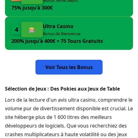
Bonus 2ème Dépôt
75% jusqu'à 300€
Ultra Casino
4
🎰
Bonus de Bienvenue
200% jusqu'à 400€ + 75 Tours Gratuits
Voir Tous les Bonus
Sélection de Jeux : Des Pokies aux Jeux de Table
Lors de la lecture d'un avis ultra casino, comprendre le
volume pur de divertissement disponible est crucial. Le
site héberge plus de 1 600 titres des meilleurs
développeurs de logiciels. Que vous recherchiez des
crashes multiplicateurs à haute volatilité ou des jeux