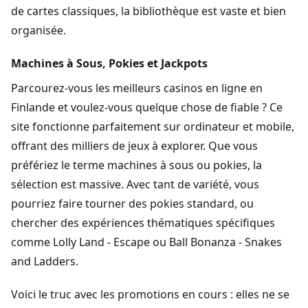
de cartes classiques, la bibliothèque est vaste et bien
organisée.
Machines à Sous, Pokies et Jackpots
Parcourez-vous les meilleurs casinos en ligne en
Finlande et voulez-vous quelque chose de fiable ? Ce
site fonctionne parfaitement sur ordinateur et mobile,
offrant des milliers de jeux à explorer. Que vous
préfériez le terme machines à sous ou pokies, la
sélection est massive. Avec tant de variété, vous
pourriez faire tourner des pokies standard, ou
chercher des expériences thématiques spécifiques
comme Lolly Land - Escape ou Ball Bonanza - Snakes
and Ladders.
Voici le truc avec les promotions en cours : elles ne se