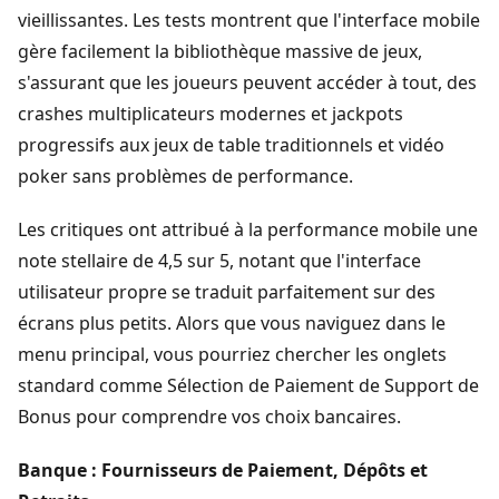
vieillissantes. Les tests montrent que l'interface mobile
gère facilement la bibliothèque massive de jeux,
s'assurant que les joueurs peuvent accéder à tout, des
crashes multiplicateurs modernes et jackpots
progressifs aux jeux de table traditionnels et vidéo
poker sans problèmes de performance.
Les critiques ont attribué à la performance mobile une
note stellaire de 4,5 sur 5, notant que l'interface
utilisateur propre se traduit parfaitement sur des
écrans plus petits. Alors que vous naviguez dans le
menu principal, vous pourriez chercher les onglets
standard comme Sélection de Paiement de Support de
Bonus pour comprendre vos choix bancaires.
Banque : Fournisseurs de Paiement, Dépôts et