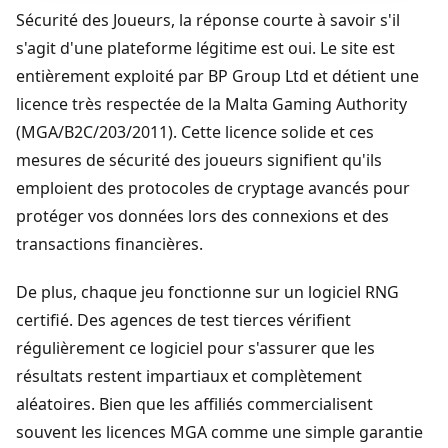
Sécurité des Joueurs, la réponse courte à savoir s'il
s'agit d'une plateforme légitime est oui. Le site est
entièrement exploité par BP Group Ltd et détient une
licence très respectée de la Malta Gaming Authority
(MGA/B2C/203/2011). Cette licence solide et ces
mesures de sécurité des joueurs signifient qu'ils
emploient des protocoles de cryptage avancés pour
protéger vos données lors des connexions et des
transactions financières.
De plus, chaque jeu fonctionne sur un logiciel RNG
certifié. Des agences de test tierces vérifient
régulièrement ce logiciel pour s'assurer que les
résultats restent impartiaux et complètement
aléatoires. Bien que les affiliés commercialisent
souvent les licences MGA comme une simple garantie