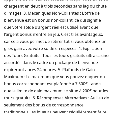
chargeant en deux à trois secondes sans lag ou chute
d'images. 3. Mécaniques Non-Collantes : L'offre de
bienvenue est un bonus non-collant, ce qui signifie
que votre solde d'argent réel est utilisé avant que
l'argent bonus n'entre en jeu. C'est très avantageux,
car cela vous permet de retirer tôt si vous obtenez un
gros gain avec votre solde en espèces. 4. Expiration
des Tours Gratuits : Tous les tours gratuits ultra casino
accordés dans le cadre du package de bienvenue
expireront après 24 heures. 5. Plafonds de Gain
Maximum : Le maximum que vous pouvez gagner du
bonus correspondant est plafonné à 7 500€, tandis
que la limite de gain maximum se situe à 200€ pour les
tours gratuits. 6. Récompenses Alternatives : Au lieu de
seulement des bonus de correspondance
traditionnels, les joueurs peuvent régulièrement faire