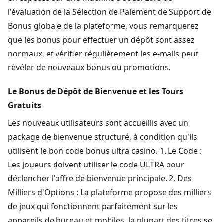
l'évaluation de la Sélection de Paiement de Support de
Bonus globale de la plateforme, vous remarquerez
que les bonus pour effectuer un dépôt sont assez
normaux, et vérifier régulièrement les e-mails peut
révéler de nouveaux bonus ou promotions.
Le Bonus de Dépôt de Bienvenue et les Tours
Gratuits
Les nouveaux utilisateurs sont accueillis avec un
package de bienvenue structuré, à condition qu'ils
utilisent le bon code bonus ultra casino. 1. Le Code :
Les joueurs doivent utiliser le code ULTRA pour
déclencher l'offre de bienvenue principale. 2. Des
Milliers d'Options : La plateforme propose des milliers
de jeux qui fonctionnent parfaitement sur les
appareils de bureau et mobiles, la plupart des titres se