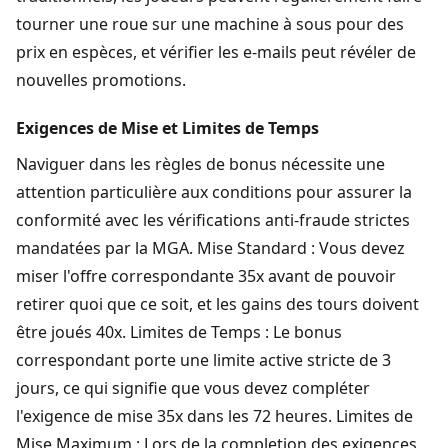
tourner une roue sur une machine à sous pour des
prix en espèces, et vérifier les e-mails peut révéler de
nouvelles promotions.
Exigences de Mise et Limites de Temps
Naviguer dans les règles de bonus nécessite une
attention particulière aux conditions pour assurer la
conformité avec les vérifications anti-fraude strictes
mandatées par la MGA. Mise Standard : Vous devez
miser l'offre correspondante 35x avant de pouvoir
retirer quoi que ce soit, et les gains des tours doivent
être joués 40x. Limites de Temps : Le bonus
correspondant porte une limite active stricte de 3
jours, ce qui signifie que vous devez compléter
l'exigence de mise 35x dans les 72 heures. Limites de
Mise Maximum : Lors de la completion des exigences