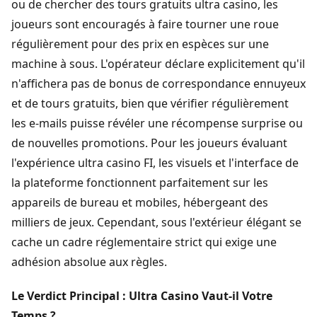
ou de chercher des tours gratuits ultra casino, les
joueurs sont encouragés à faire tourner une roue
régulièrement pour des prix en espèces sur une
machine à sous. L'opérateur déclare explicitement qu'il
n'affichera pas de bonus de correspondance ennuyeux
et de tours gratuits, bien que vérifier régulièrement
les e-mails puisse révéler une récompense surprise ou
de nouvelles promotions. Pour les joueurs évaluant
l'expérience ultra casino FI, les visuels et l'interface de
la plateforme fonctionnent parfaitement sur les
appareils de bureau et mobiles, hébergeant des
milliers de jeux. Cependant, sous l'extérieur élégant se
cache un cadre réglementaire strict qui exige une
adhésion absolue aux règles.
Le Verdict Principal : Ultra Casino Vaut-il Votre
Temps ?