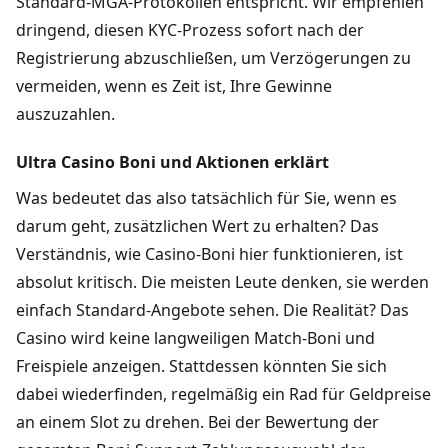
Standard-MGA-Protokollen entspricht. Wir empfehlen
dringend, diesen KYC-Prozess sofort nach der
Registrierung abzuschließen, um Verzögerungen zu
vermeiden, wenn es Zeit ist, Ihre Gewinne
auszuzahlen.
Ultra Casino Boni und Aktionen erklärt
Was bedeutet das also tatsächlich für Sie, wenn es
darum geht, zusätzlichen Wert zu erhalten? Das
Verständnis, wie Casino-Boni hier funktionieren, ist
absolut kritisch. Die meisten Leute denken, sie werden
einfach Standard-Angebote sehen. Die Realität? Das
Casino wird keine langweiligen Match-Boni und
Freispiele anzeigen. Stattdessen könnten Sie sich
dabei wiederfinden, regelmäßig ein Rad für Geldpreise
an einem Slot zu drehen. Bei der Bewertung der