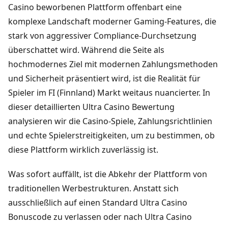
Casino beworbenen Plattform offenbart eine
komplexe Landschaft moderner Gaming-Features, die
stark von aggressiver Compliance-Durchsetzung
überschattet wird. Während die Seite als
hochmodernes Ziel mit modernen Zahlungsmethoden
und Sicherheit präsentiert wird, ist die Realität für
Spieler im FI (Finnland) Markt weitaus nuancierter. In
dieser detaillierten Ultra Casino Bewertung
analysieren wir die Casino-Spiele, Zahlungsrichtlinien
und echte Spielerstreitigkeiten, um zu bestimmen, ob
diese Plattform wirklich zuverlässig ist.
Was sofort auffällt, ist die Abkehr der Plattform von
traditionellen Werbestrukturen. Anstatt sich
ausschließlich auf einen Standard Ultra Casino
Bonuscode zu verlassen oder nach Ultra Casino