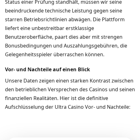
Status einer Prüfung standhält, müssen wir seine
beeindruckende technische Leistung gegen seine
starren Betriebsrichtlinien abwägen. Die Plattform
liefert eine unbestreitbar erstklassige
Benutzeroberfläche, paart dies aber mit strengen
Bonusbedingungen und Auszahlungsgebühren, die
Gelegenheitsspieler überraschen können.
Vor- und Nachteile auf einen Blick
Unsere Daten zeigen einen starken Kontrast zwischen
den betrieblichen Versprechen des Casinos und seinen
finanziellen Realitäten. Hier ist die definitive
Aufschlüsselung der Ultra Casino Vor- und Nachteile: