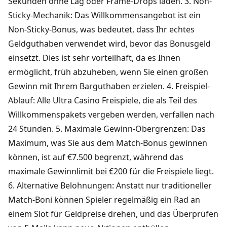
Sekunden ohne Lag oder Frame-Drops laden. 3. Non-
Sticky-Mechanik: Das Willkommensangebot ist ein
Non-Sticky-Bonus, was bedeutet, dass Ihr echtes
Geldguthaben verwendet wird, bevor das Bonusgeld
einsetzt. Dies ist sehr vorteilhaft, da es Ihnen
ermöglicht, früh abzuheben, wenn Sie einen großen
Gewinn mit Ihrem Barguthaben erzielen. 4. Freispiel-
Ablauf: Alle Ultra Casino Freispiele, die als Teil des
Willkommenspakets vergeben werden, verfallen nach
24 Stunden. 5. Maximale Gewinn-Obergrenzen: Das
Maximum, was Sie aus dem Match-Bonus gewinnen
können, ist auf €7.500 begrenzt, während das
maximale Gewinnlimit bei €200 für die Freispiele liegt.
6. Alternative Belohnungen: Anstatt nur traditioneller
Match-Boni können Spieler regelmäßig ein Rad an
einem Slot für Geldpreise drehen, und das Überprüfen