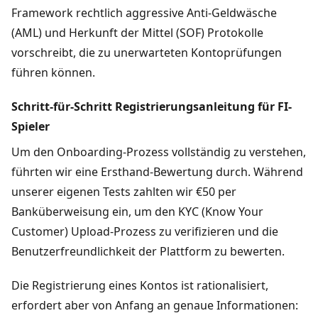
Framework rechtlich aggressive Anti-Geldwäsche
(AML) und Herkunft der Mittel (SOF) Protokolle
vorschreibt, die zu unerwarteten Kontoprüfungen
führen können.
Schritt-für-Schritt Registrierungsanleitung für FI-
Spieler
Um den Onboarding-Prozess vollständig zu verstehen,
führten wir eine Ersthand-Bewertung durch. Während
unserer eigenen Tests zahlten wir €50 per
Banküberweisung ein, um den KYC (Know Your
Customer) Upload-Prozess zu verifizieren und die
Benutzerfreundlichkeit der Plattform zu bewerten.
Die Registrierung eines Kontos ist rationalisiert,
erfordert aber von Anfang an genaue Informationen: