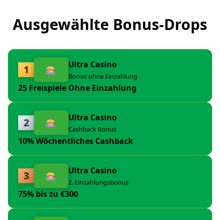
Ausgewählte Bonus-Drops
Ultra Casino
1
🎰
Bonus ohne Einzahlung
25 Freispiele Ohne Einzahlung
Ultra Casino
2
🎰
Cashback Bonus
10% Wöchentliches Cashback
Ultra Casino
3
🎰
2. Einzahlungsbonus
75% bis zu €300