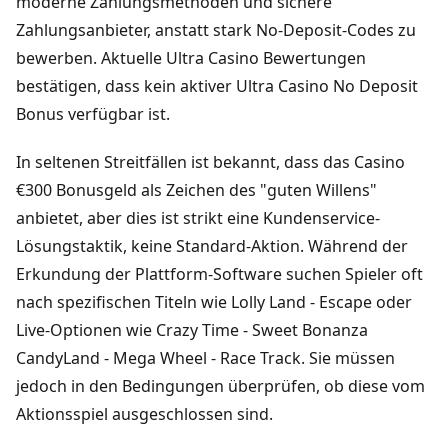
moderne Zahlungsmethoden und sichere
Zahlungsanbieter, anstatt stark No-Deposit-Codes zu
bewerben. Aktuelle Ultra Casino Bewertungen
bestätigen, dass kein aktiver Ultra Casino No Deposit
Bonus verfügbar ist.
In seltenen Streitfällen ist bekannt, dass das Casino
€300 Bonusgeld als Zeichen des "guten Willens"
anbietet, aber dies ist strikt eine Kundenservice-
Lösungstaktik, keine Standard-Aktion. Während der
Erkundung der Plattform-Software suchen Spieler oft
nach spezifischen Titeln wie Lolly Land - Escape oder
Live-Optionen wie Crazy Time - Sweet Bonanza
CandyLand - Mega Wheel - Race Track. Sie müssen
jedoch in den Bedingungen überprüfen, ob diese vom
Aktionsspiel ausgeschlossen sind.