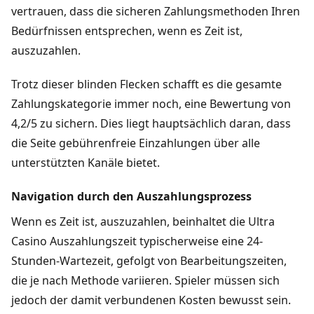
vertrauen, dass die sicheren Zahlungsmethoden Ihren
Bedürfnissen entsprechen, wenn es Zeit ist,
auszuzahlen.
Trotz dieser blinden Flecken schafft es die gesamte
Zahlungskategorie immer noch, eine Bewertung von
4,2/5 zu sichern. Dies liegt hauptsächlich daran, dass
die Seite gebührenfreie Einzahlungen über alle
unterstützten Kanäle bietet.
Navigation durch den Auszahlungsprozess
Wenn es Zeit ist, auszuzahlen, beinhaltet die Ultra
Casino Auszahlungszeit typischerweise eine 24-
Stunden-Wartezeit, gefolgt von Bearbeitungszeiten,
die je nach Methode variieren. Spieler müssen sich
jedoch der damit verbundenen Kosten bewusst sein.