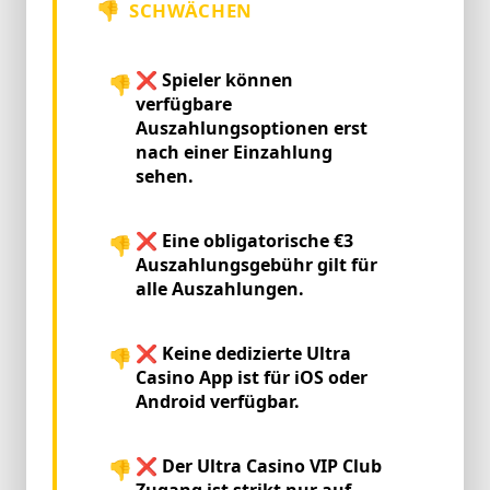
👎
SCHWÄCHEN
❌ Spieler können
👎
verfügbare
Auszahlungsoptionen erst
nach einer Einzahlung
sehen.
❌ Eine obligatorische €3
👎
Auszahlungsgebühr gilt für
alle Auszahlungen.
❌ Keine dedizierte Ultra
👎
Casino App ist für iOS oder
Android verfügbar.
❌ Der Ultra Casino VIP Club
👎
Zugang ist strikt nur auf