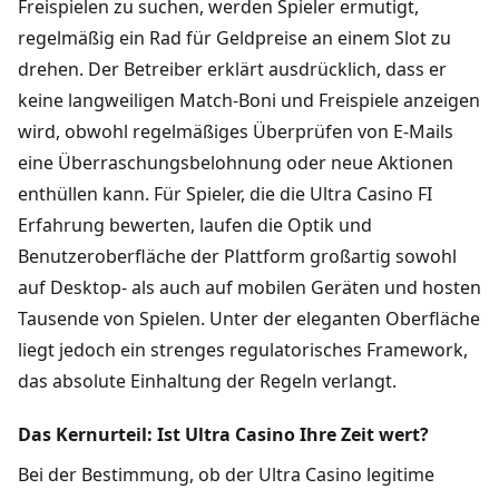
Freispielen zu suchen, werden Spieler ermutigt,
regelmäßig ein Rad für Geldpreise an einem Slot zu
drehen. Der Betreiber erklärt ausdrücklich, dass er
keine langweiligen Match-Boni und Freispiele anzeigen
wird, obwohl regelmäßiges Überprüfen von E-Mails
eine Überraschungsbelohnung oder neue Aktionen
enthüllen kann. Für Spieler, die die Ultra Casino FI
Erfahrung bewerten, laufen die Optik und
Benutzeroberfläche der Plattform großartig sowohl
auf Desktop- als auch auf mobilen Geräten und hosten
Tausende von Spielen. Unter der eleganten Oberfläche
liegt jedoch ein strenges regulatorisches Framework,
das absolute Einhaltung der Regeln verlangt.
Das Kernurteil: Ist Ultra Casino Ihre Zeit wert?
Bei der Bestimmung, ob der Ultra Casino legitime