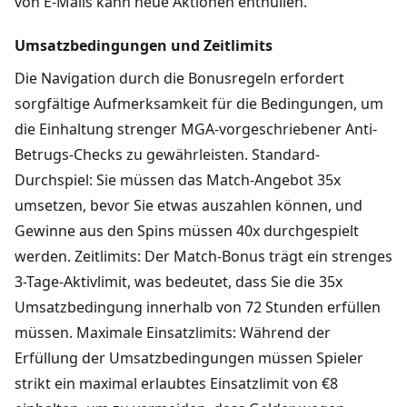
von E-Mails kann neue Aktionen enthüllen.
Umsatzbedingungen und Zeitlimits
Die Navigation durch die Bonusregeln erfordert
sorgfältige Aufmerksamkeit für die Bedingungen, um
die Einhaltung strenger MGA-vorgeschriebener Anti-
Betrugs-Checks zu gewährleisten. Standard-
Durchspiel: Sie müssen das Match-Angebot 35x
umsetzen, bevor Sie etwas auszahlen können, und
Gewinne aus den Spins müssen 40x durchgespielt
werden. Zeitlimits: Der Match-Bonus trägt ein strenges
3-Tage-Aktivlimit, was bedeutet, dass Sie die 35x
Umsatzbedingung innerhalb von 72 Stunden erfüllen
müssen. Maximale Einsatzlimits: Während der
Erfüllung der Umsatzbedingungen müssen Spieler
strikt ein maximal erlaubtes Einsatzlimit von €8