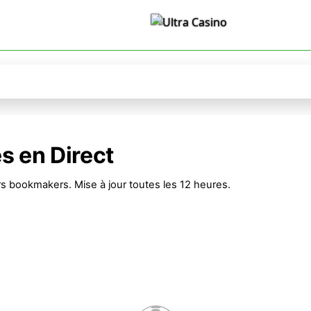
s en Direct
s bookmakers. Mise à jour toutes les 12 heures.