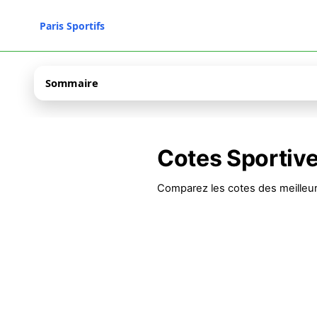
Paris Sportifs
Sommaire
Cotes Sportive
Comparez les cotes des meilleur