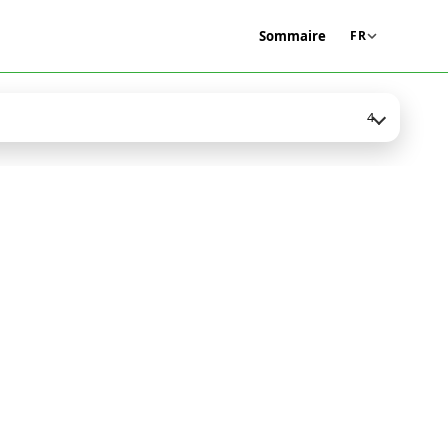
Sommaire
FR
4